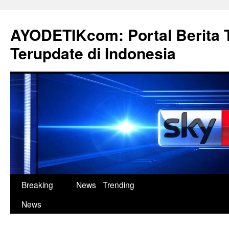
Langsung
ke
AYODETIKcom: Portal Berita 
isi
Terupdate di Indonesia
Breaking
News
Trending
News