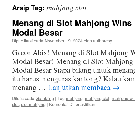
mahjong slot
Arsip Tag:
Menang di Slot Mahjong Wins 
Modal Besar
Dipublikasi pada
November 19, 2024
oleh
authorcoy
Gacor Abis! Menang di Slot Mahjong W
Modal Besar! Menang di Slot Mahjong 
Modal Besar Siapa bilang untuk menang 
itu harus menguras kantong? Kalau kamu
menang …
Lanjutkan membaca
→
Ditulis pada
Gambling
|
Tag
mahjong
,
mahjong slot
,
mahjong wi
pada
slot
,
slot mahjong
|
Komentar Dinonaktifkan
Menang
di
Slot
Mahjong
Wins