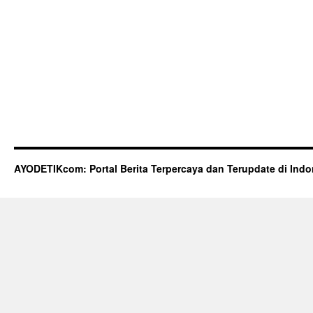
AYODETIKcom: Portal Berita Terpercaya dan Terupdate di Indo