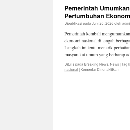
Pemerintah Umumkan 
Pertumbuhan Ekonomi
Dipublikasi pada
Juni 20, 2026
oleh
adm
Pemerintah kembali mengumumkan 
ekonomi nasional di tengah berbag
Langkah ini tentu menarik perhatian
masyarakat umum yang berharap a
Ditulis pada
Breaking News
,
News
|
Tag
k
pada
nasional
|
Komentar Dinonaktifkan
Pemeri
Umumk
Kebija
Baru
untuk
Mendo
Pertu
Ekono
Nasion