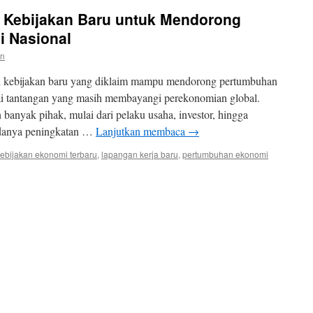
Kebijakan Baru untuk Mendorong
 Nasional
in
kebijakan baru yang diklaim mampu mendorong pertumbuhan
ai tantangan yang masih membayangi perekonomian global.
 banyak pihak, mulai dari pelaku usaha, investor, hingga
danya peningkatan …
Lanjutkan membaca
→
ebijakan ekonomi terbaru
,
lapangan kerja baru
,
pertumbuhan ekonomi
ntah
an
kan
rong
mbuhan
mi
al