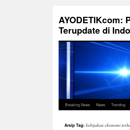
Langsung
ke
AYODETIKcom: Po
isi
Terupdate di Ind
Breaking News
News
Trending
kebijakan ekonomi terb
Arsip Tag: