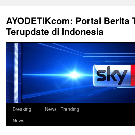
Langsung
ke
AYODETIKcom: Portal Berita 
isi
Terupdate di Indonesia
Breaking
News
Trending
News