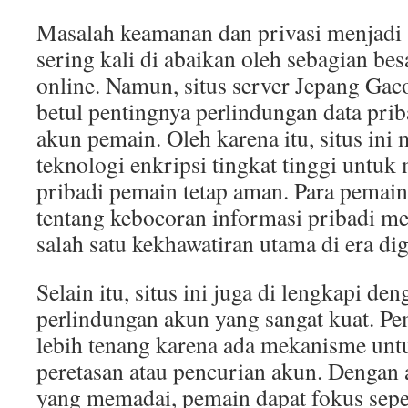
Masalah keamanan dan privasi menjadi 
sering kali di abaikan oleh sebagian b
online. Namun, situs server Jepang G
betul pentingnya perlindungan data pri
akun pemain. Oleh karena itu, situs in
teknologi enkripsi tingkat tinggi untuk
pribadi pemain tetap aman. Para pemain 
tentang kebocoran informasi pribadi m
salah satu kekhawatiran utama di era digi
Selain itu, situs ini juga di lengkapi de
perlindungan akun yang sangat kuat. P
lebih tenang karena ada mekanisme un
peretasan atau pencurian akun. Dengan
yang memadai, pemain dapat fokus sep