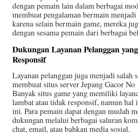
dengan pemain lain dalam berbagai mod
membuat pengalaman bermain menjadi 
karena selain bermain game, mereka jug
dengan sesama pemain dari berbagai be
Dukungan Layanan Pelanggan yang
Responsif
Layanan pelanggan juga menjadi salah s
membuat situs server Jepang Gacor No 1
Banyak situs game yang memiliki layan
lambat atau tidak responsif, namun hal it
ini. Para pemain dapat dengan mudah 
dukungan melalui berbagai saluran komun
chat, email, atau bahkan media sosial.