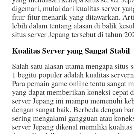
digemari, mulai dari kualitas server yan
fitur-fitur menarik yang ditawarkan. Art
lebih dalam tentang alasan di balik kes
situs server Jepang tersebut di tahun 20
Kualitas Server yang Sangat Stabil
Salah satu alasan utama mengapa situs 
1 begitu populer adalah kualitas servern
Para pemain game online tentu sangat 
yang dapat memberikan koneksi cepat d
server Jepang ini mampu memenuhi keb
dengan sangat baik. Berbeda dengan ban
sering mengalami gangguan atau koneksi
server Jepang dikenal memiliki kualitas