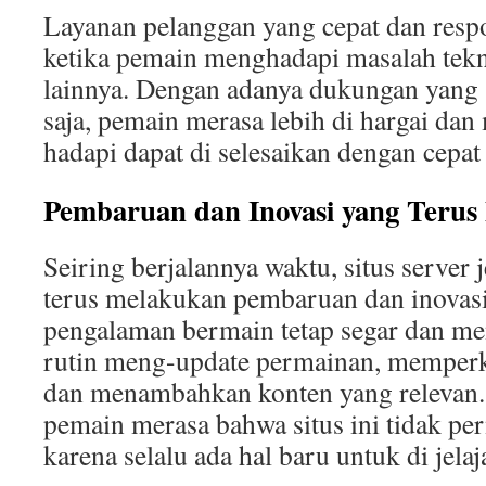
Layanan pelanggan yang cepat dan respo
ketika pemain menghadapi masalah tekni
lainnya. Dengan adanya dukungan yang
saja, pemain merasa lebih di hargai da
hadapi dapat di selesaikan dengan cepat 
Pembaruan dan Inovasi yang Terus 
Seiring berjalannya waktu, situs server
terus melakukan pembaruan dan inovasi
pengalaman bermain tetap segar dan me
rutin meng-update permainan, memperke
dan menambahkan konten yang relevan.
pemain merasa bahwa situs ini tidak p
karena selalu ada hal baru untuk di jelaj