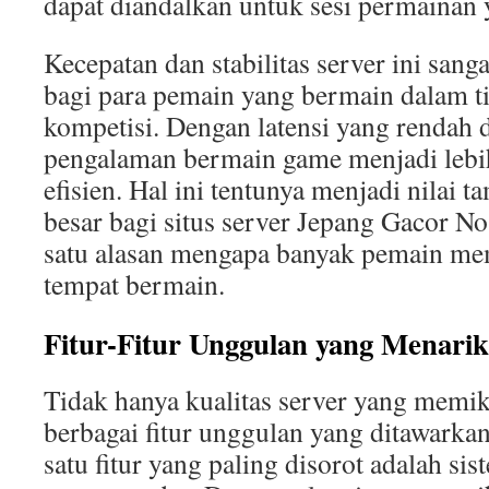
dapat diandalkan untuk sesi permainan 
Kecepatan dan stabilitas server ini sang
bagi para pemain yang bermain dalam ti
kompetisi. Dengan latensi yang rendah d
pengalaman bermain game menjadi leb
efisien. Hal ini tentunya menjadi nilai 
besar bagi situs server Jepang Gacor No
satu alasan mengapa banyak pemain mem
tempat bermain.
Fitur-Fitur Unggulan yang Menarik
Tidak hanya kualitas server yang memika
berbagai fitur unggulan yang ditawarkan 
satu fitur yang paling disorot adalah s