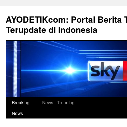
Langsung
ke
AYODETIKcom: Portal Berita 
isi
Terupdate di Indonesia
Breaking
News
Trending
News